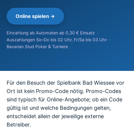
Online spielen →
Einzahlung ab Automaten ab 0,30 € Einsatz ·
Auszahlungen So–Do bis 02 Uhr, Fr/Sa bis 03 Uhr ·
Bavarian Stud Poker & Turniere
Für den Besuch der Spielbank Bad Wiessee vor
Ort ist kein Promo-Code nötig. Promo-Codes
sind typisch für Online-Angebote; ob ein Code
gültig ist und welche Bedingungen gelten,
entscheidet allein der jeweilige externe
Betreiber.