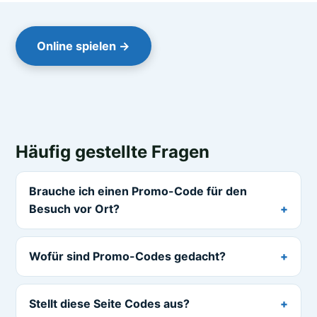
Online spielen →
Häufig gestellte Fragen
Brauche ich einen Promo-Code für den
Besuch vor Ort?
Wofür sind Promo-Codes gedacht?
Stellt diese Seite Codes aus?